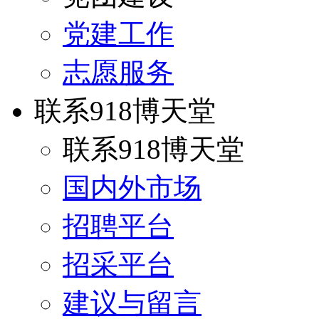
党建工作
志愿服务
联系918博天堂
联系918博天堂
国内外市场
招聘平台
招采平台
建议与留言