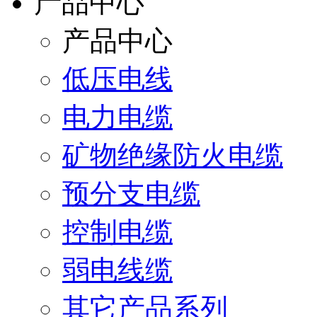
产品中心
产品中心
低压电线
电力电缆
矿物绝缘防火电缆
预分支电缆
控制电缆
弱电线缆
其它产品系列