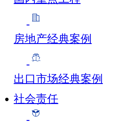
房地产经典案例
出口市场经典案例
社会责任