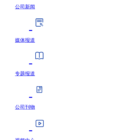
公司新闻
媒体报道
专题报道
公司刊物