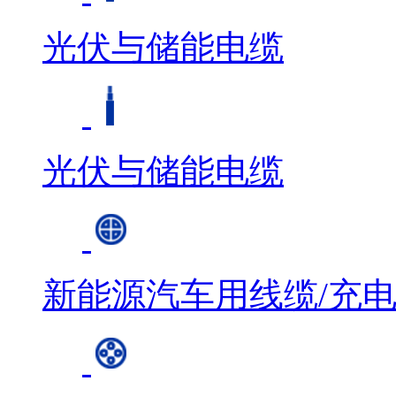
光伏与储能电缆
光伏与储能电缆
新能源汽车用线缆/充