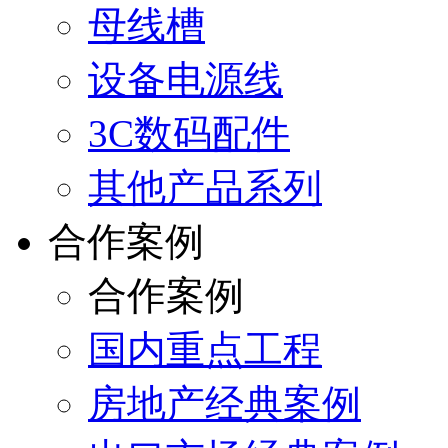
母线槽
设备电源线
3C数码配件
其他产品系列
合作案例
合作案例
国内重点工程
房地产经典案例