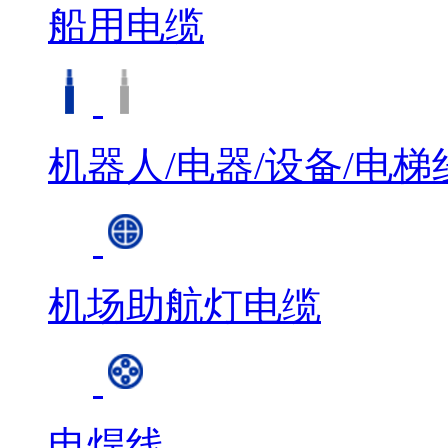
船用电缆
机器人/电器/设备/电梯
机场助航灯电缆
电焊线