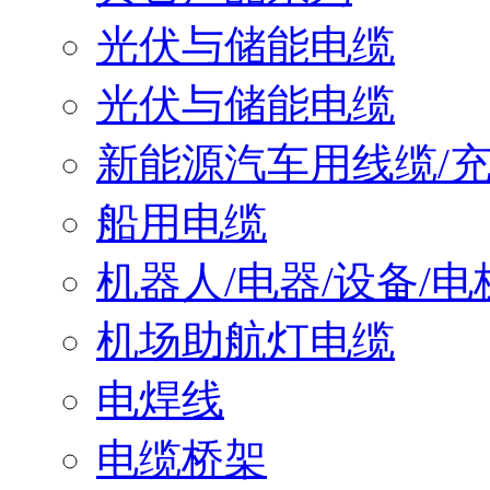
光伏与储能电缆
光伏与储能电缆
新能源汽车用线缆/
船用电缆
机器人/电器/设备/
机场助航灯电缆
电焊线
电缆桥架