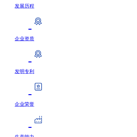
发展历程
企业资质
发明专利
企业荣誉
生产能力