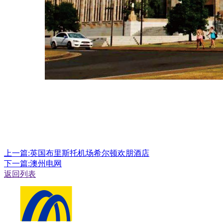
上一篇:英国布里斯托机场希尔顿欢朋酒店
下一篇:澳州电网
返回列表