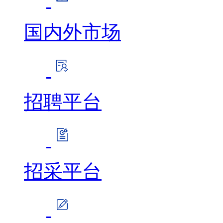
国内外市场
招聘平台
招采平台