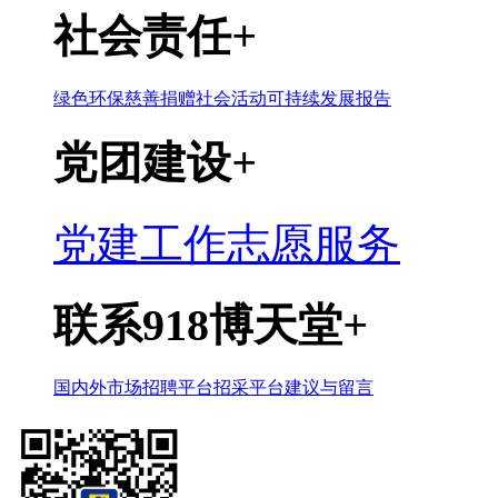
社会责任
+
绿色环保
慈善捐赠
社会活动
可持续发展报告
党团建设
+
党建工作
志愿服务
联系918博天堂
+
国内外市场
招聘平台
招采平台
建议与留言