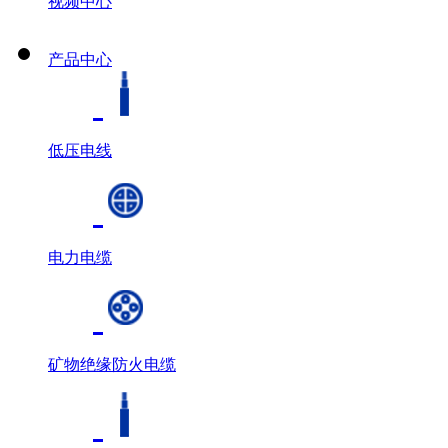
视频中心
产品中心
低压电线
电力电缆
矿物绝缘防火电缆