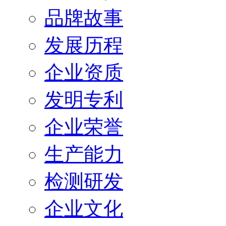
品牌故事
发展历程
企业资质
发明专利
企业荣誉
生产能力
检测研发
企业文化