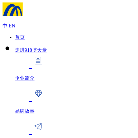
中
EN
首页
走进918博天堂
企业简介
品牌故事