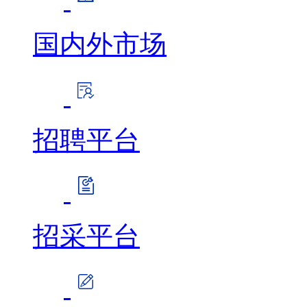
国内外市场
招聘平台
招采平台