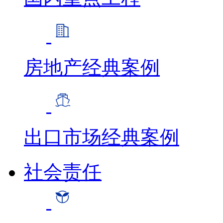
房地产经典案例
出口市场经典案例
社会责任