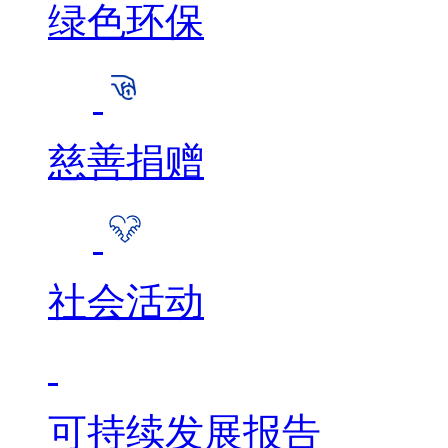
绿色环保
慈善捐赠
社会活动
可持续发展报告