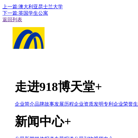
上一篇:澳大利亚昆士兰大学
下一篇:英国学生公寓
返回列表
走进918博天堂
+
企业简介
品牌故事
发展历程
企业资质
发明专利
企业荣誉
生
新闻中心
+