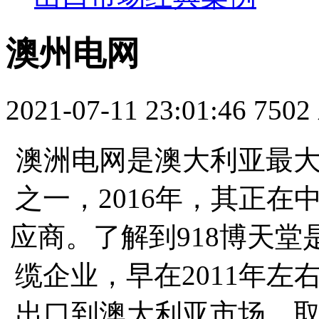
澳州电网
2021-07-11 23:01:46
7502
澳洲电网是澳大利亚最
之一，2016年
应商。了解到918博天堂
缆企业，早在2011
出口到澳大利亚市场