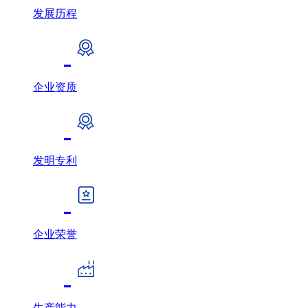
发展历程
企业资质
发明专利
企业荣誉
生产能力