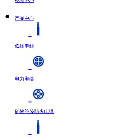
视频中心
产品中心
低压电线
电力电缆
矿物绝缘防火电缆